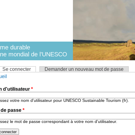
isme durable
oine mondial de l’UNESCO
er
ets principaux
Se connecter
(onglet actif)
Demander un nouveau mot de passe
 êtes ici
ueil
 d'utilisateur
*
issez votre nom d'utilisateur pour UNESCO Sustainable Tourism (fr).
 de passe
*
issez le mot de passe correspondant à votre nom d'utilisateur.