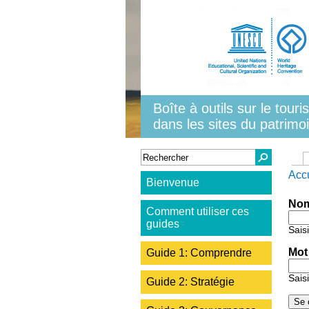
Aller au contenu principal
Boîte à outils sur le tour
dans les sites du patrim
Formulaire de recherche
Recherch
Ongl
Vous
Acc
Bienvenue
Nom
Comment utiliser ces
guides
Sais
Mot
Guide 1: Comprendre
Sais
Guide 2: Stratégie