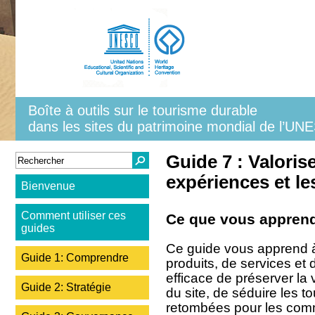
Aller au contenu principal
Boîte à outils sur le tourisme durable
dans les sites du patrimoine mondial de l’U
Formulaire de recherche
Rechercher
Guide 7 : Valorise
expériences et le
Bienvenue
Comment utiliser ces
Ce que vous apprend
guides
Ce guide vous apprend à
Guide 1: Comprendre
produits, de services e
efficace de préserver la 
Guide 2: Stratégie
du site, de séduire les t
retombées pour les com